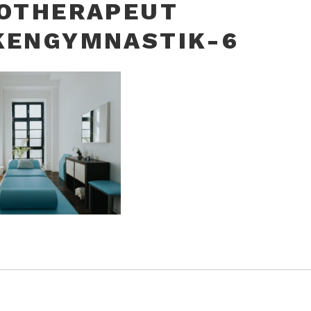
IOTHERAPEUT
KENGYMNASTIK-6
GSNAVIGATION
TRAG
therapie Ludwigshafen