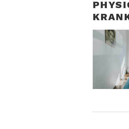
PHYS
KRAN
BEITRA
VORHERIGER BEI
PicFabrik Physio