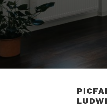
PICFA
LUDW